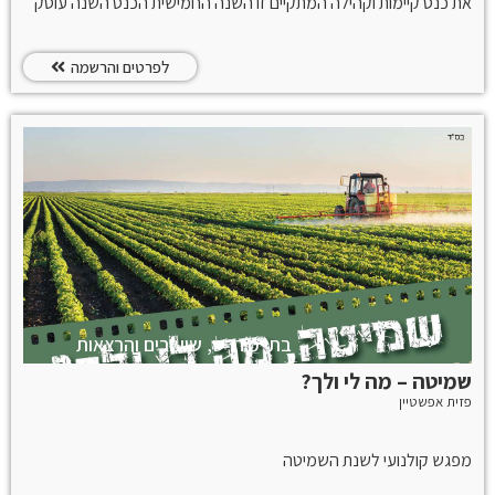
את כנס קיימות וקהילה המתקיים זו השנה החמישית הכנס השנה עוסק
בשיח שבין שמיטה כרעיון, מצווה ופרקטיקה ובין אתגרי החיים ברי קיימא
בישראל 2021 והדבר בא לידי ביטוי במגוון הארגונים השונים הלוקחים בו
חלק.
לפרטים והרשמה
בתי מדרש, שיעורים והרצאות
שמיטה – מה לי ולך?
פזית אפשטיין
מפגש קולנועי לשנת השמיטה