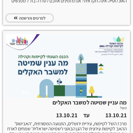
האוכלוסייה אינה חקלאית? אנו מזמינים אתכם לסדרה בת 7 מפגשים
על חברה קיימות וחקלאות עם טובי המרצים בתחום
לפרטים והרשמה
אחר
מה עניין שמיטה למשבר האקלים
השל
13.10.21
עד
13.10.21
מרכז השל לקיימות, עיריית ירושלים, התנועה המסורתית, ‘האביטוס’
ההאב לקיימות עירונית של הגן הבוטני ו’שמיטה ישראלית’ שמחים לארח