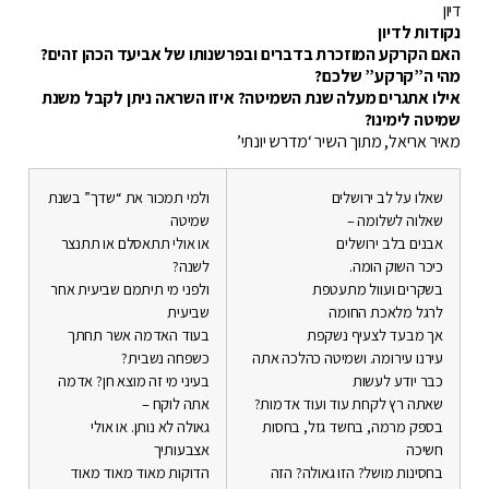
דיון
נקודות לדיון
האם הקרקע המוזכרת בדברים ובפרשנותו של אביעד הכהן זהים?
מהי ה”קרקע” שלכם?
אילו אתגרים מעלה שנת השמיטה? איזו השראה ניתן לקבל משנת
שמיטה לימינו?
מאיר אריאל, מתוך השיר ‘מדרש יונתי’
שאלו על לב ירושלים
ולמי תמכור את “שדך” בשנת
שאלוה לשלומה –
שמיטה
אבנים בלב ירושלים
או אולי תתאסלם או תתנצר
כיכר השוק הומה.
לשנה?
בשקרים ועוול מתעטפת
ולפני מי תיתמם שביעית אחר
לרגל מלאכת החומה
שביעית
אך מבעד לצעיף נשקפת
בעוד האדמה אשר תחתך
עירנו עירומה. ושמיטה כהלכה אתה
כשפחה נשבית?
כבר יודע לעשות
בעיני מי זה מוצא חן? אדמה
שאתה רץ לקחת עוד ועוד אדמות?
אתה לוקח –
בספק מרמה, בחשד גזל, בחסות
גאולה לא נותן. או אולי
חשיכה
אצבעותיך
בחסינות מושל? הזו גאולה? הזה
הדוקות מאוד מאוד מאוד