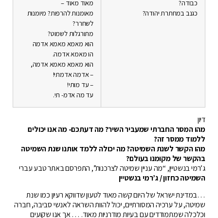
כבודה?
מאוד מאוד –
כגנב במחתרת יהודה?
מאומנות להרפות? מיומנות
לשחרר?
מתורגלות לשמוט?
הוא מאמא מאמא אדמה
הו מאמא אדמה.
הוא מאמא מאמא אדמה,
– אדמה אדמתי!
– עד מותי!
עד מה אדמ- תי.
דיון
מהו המסר החברתי שמעביר השיר? מה דעתכם- מה אנו יכולים
ללמוד ממסר זה?
מהו הקשר לשנת השמיטה? מה יכולה ללמד אותנו שנת השמיטה
בהקשר של מקומנו בעולם?
ג’רמי בנשטיין, “מה עניין שמיטה לצרכנות”, התפרסם באתר טבע עברי
השמיטה כחזון / ג’רמי בנשטיין
…במדינת ישראל של היום קשה מאוד לטעון שדווקא רעיון כמו שנת
שמיטה, על ערכיה המסורתיים, יכול להוות השראה לאנשי סביבה, חברה
וכלכלה שמתמודדים עם בעיות מודרניות מאוד. … אך אנו שקועים