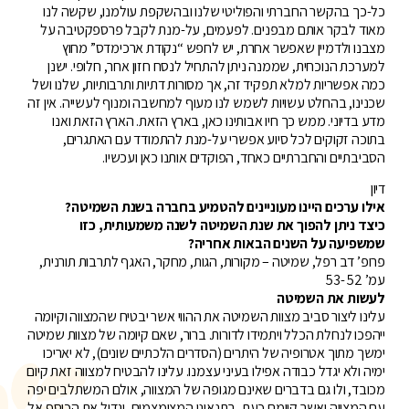
כל-כך בהקשר החברתי והפוליטי שלנו ובהשקפת עולמנו, שקשה לנו
מאוד לבקר אותם מבפנים. לפעמים, על-מנת לקבל פרספקטיבה על
מצבנו ולדמיין שאפשר אחרת, יש לחפש “נקודת ארכימדס” מחוץ
למערכת הנוכחית, שממנה ניתן להתחיל לנסח חזון אחר, חלופי. ישנן
כמה אפשריות למלא תפקיד זה, אך מסורות דתיות ותרבותיות, שלנו ושל
שכנינו, בהחלט עשויות לשמש לנו מעוף למחשבה ומנוף לעשייה. אין זה
מדע בדיוני. ממש כך חיו אבותינו כאן, בארץ הזאת. הארץ הזאת ואנו
בתוכה זקוקים לכל סיוע אפשרי על-מנת להתמודד עם האתגרים,
הסביבתיים והחברתיים כאחד, הפוקדים אותנו כאן ועכשיו.
דיון
אילו ערכים היינו מעוניינים להטמיע בחברה בשנת השמיטה?
כיצד ניתן להפוך את שנת השמיטה לשנה משמעותית, כזו
שמשפיעה על השנים הבאות אחריה?
פרופ’ דב רפל, שמיטה – מקורות, הגות, מחקר, האגף לתרבות תורנית,
עמ’ 52 -53
לעשות את השמיטה
עלינו ליצור סביב מצוות השמיטה את ההווי אשר יבטיח שהמצווה וקיומה
ייהפכו לנחלת הכלל ויתמידו לדורות. ברור, שאם קיומה של מצוות שמיטה
ימשך מתוך אטרופיה של היתרים (הסדרים הלכתיים שונים), לא יאריכו
ימיה ולא יגדל כבודה אפילו בעיני עצמנו. עלינו להבטיח למצווה זאת קיום
מכובד, ולו גם בדברים שאינם מגופה של המצווה, אולם המשתלבים יפה
עם המצווה ואשר קיומם כעת, בתנאינו המצומצמים, יגדיל את הכוסף אל