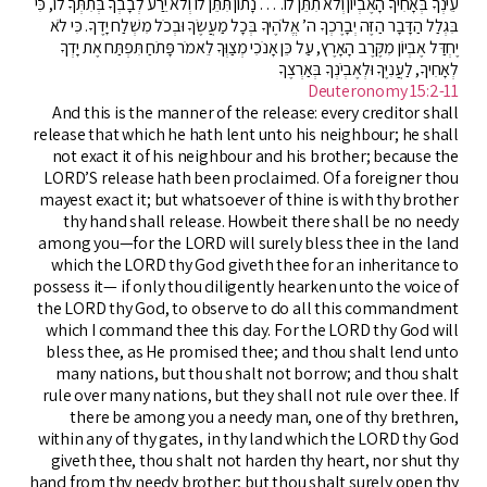
עֵינְךָ בְּאָחִיךָ הָאֶבְיוֹן וְלֹא תִתֵּן לוֹ. … נָתוֹן תִּתֵּן לוֹ וְלֹא יֵרַע לְבָבְךָ בְּתִתְּךָ לוֹ, כִּי
בִּגְלַל הַדָּבָר הַזֶּה יְבָרֶכְךָ ה’ אֱלֹהֶיךָ בְּכָל מַעֲשֶׂךָ וּבְכֹל מִשְׁלַח יָדֶךָ. כִּי לֹא
יֶחְדַּל אֶבְיוֹן מִקֶּרֶב הָאָרֶץ, עַל כֵּן אָנֹכִי מְצַוְּךָ לֵאמֹר פָּתֹחַ תִּפְתַּח אֶת יָדְךָ
לְאָחִיךָ, לַעֲנִיֶּךָ וּלְאֶבְיֹנְךָ בְּאַרְצֶךָ
Deuteronomy 15:2-11
And this is the manner of the release: every creditor shall
release that which he hath lent unto his neighbour; he shall
not exact it of his neighbour and his brother; because the
LORD’S release hath been proclaimed. Of a foreigner thou
mayest exact it; but whatsoever of thine is with thy brother
thy hand shall release. Howbeit there shall be no needy
among you—for the LORD will surely bless thee in the land
which the LORD thy God giveth thee for an inheritance to
possess it— if only thou diligently hearken unto the voice of
the LORD thy God, to observe to do all this commandment
which I command thee this day. For the LORD thy God will
bless thee, as He promised thee; and thou shalt lend unto
many nations, but thou shalt not borrow; and thou shalt
rule over many nations, but they shall not rule over thee. If
there be among you a needy man, one of thy brethren,
within any of thy gates, in thy land which the LORD thy God
giveth thee, thou shalt not harden thy heart, nor shut thy
hand from thy needy brother; but thou shalt surely open thy