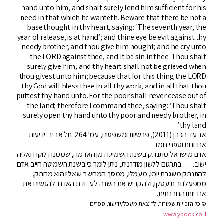
hand unto him, and shalt surely lend him sufficient for his
need in that which he wanteth. Beware that there be not a
base thought in thy heart, saying: ‘The seventh year, the
year of release, is at hand’; and thine eye be evil against thy
needy brother, and thou give him nought; and he cry unto
the LORD against thee, and it be sin in thee. Thou shalt
surely give him, and thy heart shall not be grieved when
thou givest unto him; because that for this thing the LORD
thy God will bless thee in all thy work, and in all that thou
puttest thy hand unto. For the poor shall never cease out of
the land; therefore I command thee, saying: ‘Thou shalt
surely open thy hand unto thy poor and needy brother, in
thy land.’
אביעד הכהן (2011), פרשיות ומשפטים, עמ’ 264. תל אביב: ידיעות
אחרונות וספרי חמד
אדם מישראל מתנתק בשנת השמיטה מן האדמה, שממנה לוקח ואליה
ישוב. … בתרגום ללשון מודרנית, ניתן לומר כי בשנת השמיטה חייב אדם
להתנתק משגרת יומו, מעמלו, ממסך המחשב שאליו הוא מרותק,
ממפעלו ובית עסקו, ולהקדיש את השנה לעבודת האדם. להגשים את
אחריותו החברתית.
© כל הזכויות שמורות להוצאת משכל/ידיעות ספרים
www.ybook.co.il