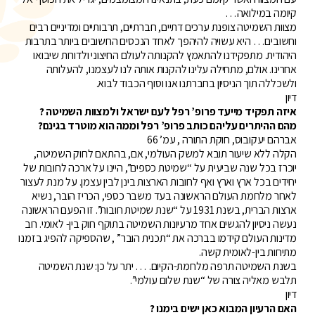
קיומה במילואה…
מצוות השמיטה צופנת ערכים דתיים, חברתיים, תרבותיים ומדיניים רבים
וחשובים… היא עשויה להיהפך לאחד הנכסים החשובים ביותר בתרבות
היהודית. מתפקידנו להתאמץ להקנותה לעולם החיצוני ולדורות שיבואו
אחרינו. אולם, מתחילה עלינו להקנות אותה לנו לעצמנו, להעלותה
ולשכללה תוך הניסיון בחברתנו אנו וסוף הכבוד לבוא.
דיון
איזה תפקיד מייעד פרופ’ רפל לעם ישראל ולמצוות השמיטה ?
מהם ההיתרים עליהם כותב פרופ’ רפל וממה הוא מוטרד בגינם?
אברהם יעקובוס, חוקת התורה , עמ’ ‏66
הקלה ללא שיעור תובא למשק העולמי, אם, בהתאם לחוק השמיטה,
יוכרז בכל שנה שביעית על “שמיטת כספים”, היינו על ארכה לחובות של
יחידים בכל ארץ וארץ ואף לחובות הארצות בינן לבין עצמן. על מנת לעצור
לאחר מלחמת העולם הראשונה בעד משבר כספי, הכריז הובר, נשיא
ארצות הברית, בשנת 1931 על “שנת שמיטת חובות”. זו הפעם הראשונה
נעשה ניסיון להגשים אחד מרעיונות השמיטה בתוקף חוק בין- לאומי. רוב
מדינות העולם קידמו בברכה את “תכנית הובר” , שהספיקה להפיג בזמנו
מתיחות בין-לאומית קשה.
בשנת השמיטה תרפה מלחמת-הקיום. … יתר על כן: שנת השמיטה
תלבש מאליה צורה של “שנת שלום עולמי”.
דיון
האם הרעיון המבוא כאן ישים בימנו ?