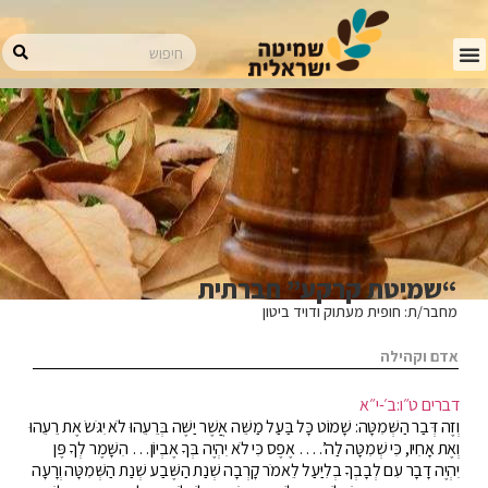
“שמיטת קרקע” חברתית
מחבר/ת: חופית מעתוק ודויד ביטון
אדם וקהילה
דברים ט״ו:ב׳-י״א
וְזֶה דְּבַר הַשְּׁמִטָּה: שָׁמוֹט כָּל בַּעַל מַשֵּׁה אֲשֶׁר יַשֶּׁה בְּרֵעֵהוּ לֹא יִגֹּשׂ אֶת רֵעֵהוּ
וְאֶת אָחִיו, כִּי שְׁמִטָּה לַה’. … אֶפֶס כִּי לֹא יִהְיֶה בְּךָ אֶבְיוֹן… הִשָּׁמֶר לְךָ פֶּן
יִהְיֶה דָבָר עִם לְבָבְךָ בְלִיַּעַל לֵאמֹר קָרְבָה שְׁנַת הַשֶּׁבַע שְׁנַת הַשְּׁמִטָּה וְרָעָה