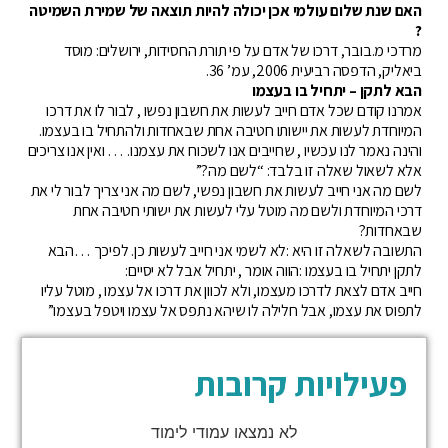
האם שנת שלום עולמי אכן יכולה להיות תוצאה של שמירת השמיטה
?
מרדכי מ.בובר, דרכו של אדם על פי תורת החסידות, ירושלים: מוסד
ביאליק, הדפסה רביעית 2006, עמ’ 36.
הבא לתקן – יתחיל בו בעצמו
אמרנו קודם שכל אדם חייב לעשות את חשבון נפשו , לבור לו את דרכו
המיוחדת לעשות את יישותו חטיבה אחת שבאחדות ולהתחיל בו בעצמו.
והינה נאמר לנו עכשיו , שחייבים אנו לשכוח את עצמנו. … ואין אנו צריכים
אלא לשאול שאלה זו בלבד: “לשם מה?”
לשם מה אני חייב לעשות את חשבון נפשי, לשם מה אני צריך לבור לי את
דרכי המיוחדת ולשם מה מוטל עלי לעשות את ישותי חטיבה אחת
שבאחדות?
התשובה לשאלה זו היא :לא לשמי אני חייב לעשות כן. לפיכך …הבא
לתקן יתחיל בו בעצמו :הווה אומר , יתחיל אבל לא יסיים:
חייב אדם לצאת לדרכו מעצמו, ולא לכוון את דרכו אל עצמו , מוטל עליו
לתפוס את עצמו, אבל חלילה לו שיהא נתפס אל עצמו ויטפל בעצמו”
פעילויות קרובות
לא נמצאו עמודי לימוד