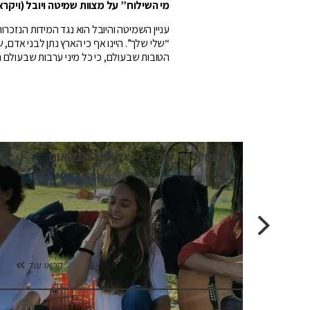
מי
השילוח” על
מצוות
שמיטה
ויובל (ויקר
עניין השמיטה והיובל הוא נגד המידות הנזכ
“שלי שלך”. היינו אף כי הארץ נתן לבני אדם, 
הטובות שבעולם, כי כל מיני ערבות שבעולם 
הרהורים מקופ 27 – עינט קרמר
ו עוד
קראו עוד