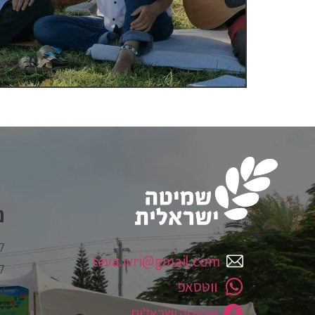
נ
ל
teva.ivri@gmail.com
ל
ווטסאפ
ע
ה
שמיטה ישראלית