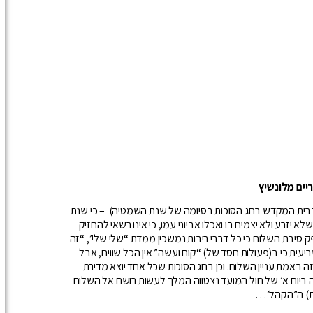
ים מלונשיץ
 בבית המקדש בחג הסוכות בסיומה של שנת השמטיה) – כי שנת
 יזרע ולא יצמיח בו ואכלו אביוני עמו, כי אינו רשאי להחזיק
סיבת השלום כי כל דברי ריבות נמשכין ממדת “שלי שלי”, “זה
ביעית כי ב(פעולות חסד של) “קום ועשה” אין הכל שווים, אבל
ה באמת עניין השלום. וכן בחג הסוכות שכל אחד יוצא מדירת
ה ביום א’ של חול המועד נצטווה המלך לעשות רושם אל השלום
וות) ה”הקהל”…