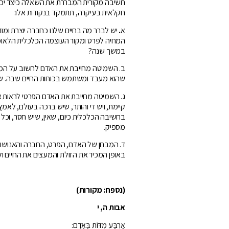
חשיבה מקורית המבררת את השאלה כיצד יכו
חקלאית בעיקרה, תתמקד בנקודות אלו:
א
.
יש לברר מה בחיים שלנו כחברה יוצרת ומו
המחיה לפרט ומקור העוצמה הכלכלית הלאומ
במשך שנה?
ב. השמיטה מחייבת את האדם לחשוב על המקו
שהוא מעבד ומשתמש בכוחות החיים שבה. ש
ג. השמיטה מחייבת את האדם הפרטי לראות א
קיימת, ויש די והותר, שיש ברכה בעולם, לאמץ
בחשיבה הכלכלית כיום, שאין, שיש חסר, וכל 
מספיק.
ד. המבחן של האדם, הפרט, החברה והאנושות
באופן המכיר את הזולת והמעצים את החיים ו
(נספח: מקורות)
אבות
ה
,
י
אַרְבַּע מִדּוֹת בָּאָדָם: