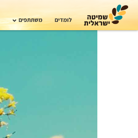
לומדים
משתתפים