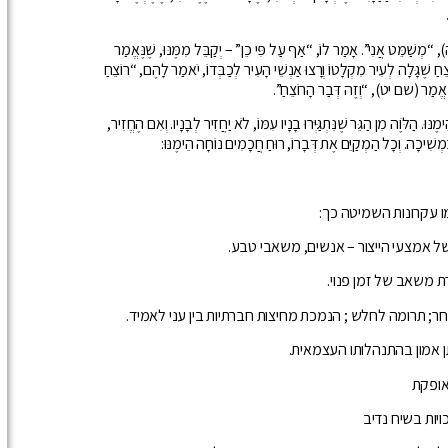
מְשַׁמֵּט אֲנִי”. אָמַר לוֹ, “אַף עַל פִּי כֵן” – יְקַבֵּל מִמֶּנּוּ, שֶׁנֶּאֱמַר
חַ שֶׁגָּלָה לְעִיר מִקְלָטוֹ וְרָצוּ אַנְשֵׁי הָעִיר לְכַבְּדוֹ, יֹאמַר לָהֶם, “רוֹצֵחַ
נֶּאֱמַר (שם יט), “וְזֶה דְּבַר הָרוֹצֵחַ”.
. הַלֹּוֶה מִן הַגֵּר שֶׁנִּתְגַּיְּרוּ בָנָיו עִמּוֹ, לֹא יַחֲזִיר לְבָנָיו. וְאִם הֶחֱזִיר,
ִּמְשִׁיכָה. וְכָל הַמְקַיֵּם אֶת דְּבָרוֹ, רוּחַ חֲכָמִים נוֹחָה הֵימֶנּוּ:
מו עקרונות השמיטה כך:
ל אמצעי הייצור – אנשים, משאבי טבע.
ת משאב של זמן פנוי.
; תרומה לחלש ; הנמכת מחיצות חברתיות בין עני לאמיד.
 אמון בהתנהלותו העצמאית.
אופקת
יות בשיח נדיב