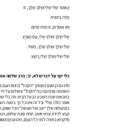
הָאוֹמֵר שֶׁלִּי שֶׁלִּי וְשֶׁלְּךָ שֶׁלָּךְ, זוֹ
מִדָּה בֵינוֹנִית.
וְיֵשׁ אוֹמְרִים, זוֹ מִדַּת סְדוםֹ.
שֶׁלִּי שֶׁלָּךְ וְשֶׁלְּךָ שֶׁלִּי, עַם הָאָרֶץ.
שֶׁלִּי שֶׁלָּךְ וְשֶׁלְּךָ שֶׁלָּךְ, חָסִיד.
שֶׁלִּי שֶׁלִּי וְשֶׁלְּךָ שֶׁלִּי, רָשָׁע.
כלי יקר על דברים לא, יב
/
הרב שלמה אפרי
וזהו גם כן טעם (מצות) “הקהל” (כינוס העם
השמטה גורם גם כן ה”הקהל” והשלום על ידי שלא
בתבואת שנת השבע כבעל הבית. וזה בלי ספק 
אומר כולה שלי”. וכל זה אינו כל כך בשנה הש
ב(פעולות של) “שב ואל תעשה” הכל שווים, וז
קבע לדירת עראי ויושב תחת סוכת שלומו, הנ
(ולקרוא בתורה לפני כל העם), וזהו ענין (מצ