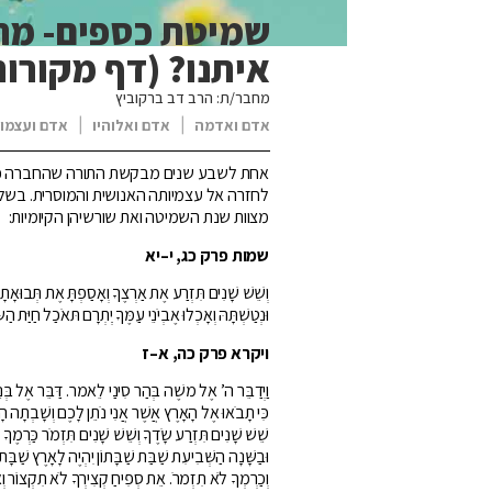
שמיטת כספים- מה
איתנו? (דף מקורות
מחבר/ת: הרב דב ברקוביץ
אדם ואדמה
|
אדם ואלוהיו
|
אדם ועצמו
אחת לשבע שנים מבקשת התורה שהחברה כולה
לחזרה אל עצמיותה האנושית והמוסרית. בשל
מצוות שנת השמיטה ואת שורשיהן הקיומיות:
שמות
פרק
כג
,
י
–
יא
וְשֵׁשׁ שָׁנִים תִּזְרַע אֶת אַרְצֶךָ וְאָסַפְתָּ אֶת תְּבוּאָתָה
וּנְטַשְׁתָּהּ וְאָכְלוּ אֶבְיֹנֵי עַמֶּךָ יְִתְרָם תּאֹכַל חַיַּת הַ
ויקרא
פרק
כה
,
א
–
ז
וַיְדַבֵּר ה’ אֶל משֶׁה בְּהַר סִינַי לֵאמר. דַּבֵּר אֶל בְּנֵי
כִּי תָבֹאוּ אֶל הָאָרֶץ אֲשֶׁר אֲנִי נֹתֵן לָכֶם וְשָׁבְתָה ה
שֵׁשׁ שָׁנִים תִּזְרַע שָׂדֶךָ וְשֵׁשׁ שָׁנִים תִּזְמֹר כַּרְמֶךָ 
וּבַשָּׁנָה הַשְּׁבִיעִת שַׁבַּת שַׁבָּתוֹן יִהְיֶה לָאָרֶץ שַׁבָ
וְכַרְמְךָ לֹא תִזְמרֹ. אֵת סְפִיחַ קְצִירְךָ לֹא תִקְצוֹר וְאֶת