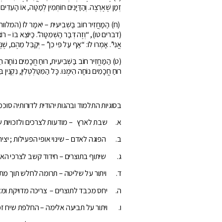
זְמַן שֶׁאֶרְצֶה. וְהַדַּיָּנִים חוֹתְמִין לְמַטָּה, אוֹ הָעֵדִים.
(ח) הַמַּחֲזִיר חוֹב בַּשְּׁבִיעִית – יֹאמַר לוֹ (המלווה), “
(דברים טו), “וְזֶה דְּבַר הַשְּׁמִטָּה”. כַּיּוֹצֵא בוֹ – רוֹצֵ
אֲנִי”. אָמְרוּ לוֹ: “אַף עַל פִּי כֵן” – יְקַבֵּל מֵהֶם, שֶׁ
(ט) הַמַּחֲזִיר חוֹב בַּשְּׁבִיעִית, רוּחַ חֲכָמִים נוֹחָה הֵימֶנּוּ
רוּחַ חֲכָמִים נוֹחָה הֵימֶנּוּ. כָּל הַמִּטַּלְטְלִין, נִקְנִין ב
בסוגיות התלמוד ובהגות יהודית לדורותיה סוכ
א. שבת לארץ – מודעות לצרכים ולזכויות ש
ב. הפוגה לאדם – שינוי אופי הפעילות ; יציר
ג. שיתוף בתוצרים – חידוד קשב לצרכי האחר
ד. ויתור על שליטה – תרומה לחלש תוך מתן
ה. יחס מכבד לתוצרים – צריכה מדויקת ומ
ו. ויתור על תביעה אלימה – החלפת שיח זכו