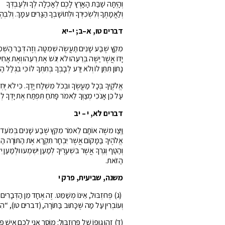
וְהָיְתָה שַׁבַּת הָאָרֶץ לָכֶם לְאָכְלָה לְךָ וּלְעַבְדְּךָ
וְלַאֲמָתֶךָ וְלִשְׂכִירְךָ וּלְתוֹשָׁבְךָ הַגָּרִים עִמָּךְ. וְלִבְ
דברים
טו
,
א
–
ב
;
י
–
יא
מִקֵּץ שֶׁבַע שָׁנִים תַּעֲשֶׂה שְׁמִטָּה. וְזֶה דְּבַר הַשְּׁ
יָדוֹ אֲשֶׁר יַשֶּׁה בְּרֵעֵהוּ לֹא יִגֹּשׂ אֶת רֵעֵהוּ וְאֶת אָ
נָתוֹן תִּתֵּן לוֹ וְלֹא יֵרַע לְבָבְךָ בְּתִתְּךָ לוֹ כִּי בִּגְלַל ה
אֱלֹקֶיךָ בְּכָל מַעֲשֶׂךָ וּבְכֹל מִשְׁלַח יָדֶךָ. כִּי לֹא יֶחְ
עַל כֵּן אָנֹכִי מְצַוְּךָ לֵאמֹר פָּתֹחַ תִּפְתַּח אֶת יָדְךָ לְאָחִ
דברים לא, י – יב
וַיְצַו משֶׁה אוֹתָם לֵאמֹר מִקֵּץ שֶׁבַע שָׁנִים בְּמֹעֵד שְׁ
אֱלֹהֶיךָ בַּמָּקוֹם אֲשֶׁר יִבְחָר תִּקְרָא אֶת הַתּוֹרָה הַז
וְהַטַּף וְגֵרְךָ אֲשֶׁר בִּשְׁעָרֶיךָ לְמַעַן יִשְׁמְעוּ וּלְמַעַן 
הַזֹּאת.
משנה, שביעית, פרק י
(ג) פְּרוּזְבּוּל, אֵינוֹ מְשַׁמֵּט. זֶה אֶחָד מִן הַדְּבָרִים ש
וְעוֹבְרִין עַל מַה שֶּׁכָּתוּב בַּתּוֹרָה, (דברים טו), “הִשָּׁמ
(ד) זֶהוּ גוּפוֹ שֶׁל פְּרוּזְבּוּל: מוֹסֵר אֲנִי לָכֶם אִישׁ פְּלוֹנִ