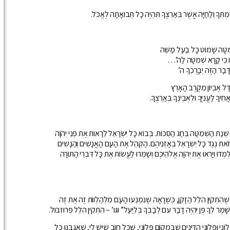
הֶמְתְּךָ וְלַחַיָּה אֲשֶׁר בְּאַרְצֶךָ תִּהְיֶה כָל תְּבוּאָתָהּ לֶאֱכֹל.
מִטָּה שָׁמוֹט כָּל בַּעַל מַשֵּׁה
חִיו כִּי קָרָא שְׁמִטָּה לַה’…
ַדָּבָר הַזֶּה יְבָרֶכְךָ ה’
דַּל אֶבְיוֹן מִקֶּרֶב הָאָרֶץ
יךָ לַּעֲנִיֶּךָ וּלְאֶבְיֹנְךָ בְּאַרְצֶךָ.
נַת הַשְּׁמִטָּה בְּחַג הַסֻּכּוֹת. בְּבוֹא כָל יִשְׂרָאֵל לֵרָאוֹת אֶת פְּנֵי יְהֹוָה
ֹּאת נֶגֶד כָּל יִשְׂרָאֵל בְּאָזְנֵיהֶם. הַקְהֵל אֶת הָעָם הָאֲנָשִׁים וְהַנָּשִׁים
יִלְמְדוּ וְיָרְאוּ אֶת יְהֹוָה אֱלֹהֵיכֶם וְשָׁמְרוּ לַעֲשׂוֹת אֶת כָּל דִּבְרֵי הַתּוֹרָה
ֶׁהִתְקִין הִלֵּל הַזָּקֵן, כְּשֶׁרָאָה שֶׁנִּמְנְעוּ הָעָם מִלְּהַלְווֹת זֶה אֶת זֶה
ֶר לְךָ פֶּן יִהְיֶה דָבָר עִם לְבָבְךָ בְּלִיַּעַל” וגו’ – הִתְקִין הִלֵּל פְּרוּזְבּוּל.
י וּפְלוֹנִי הַדַּיָּנִים שֶׁבְּמָקוֹם פְּלוֹנִי, שֶׁכָּל חוֹב שֶׁיֶּשׁ לִי, שֶׁאֶגְבֶּנּוּ כָּל