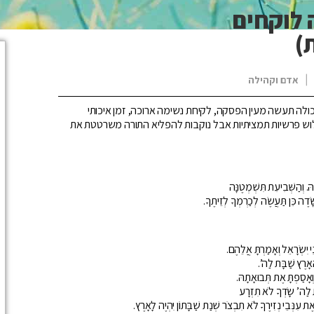
 לוקחים
)
|
אדם וקהילה
 תעשה מעין הפסקה, לקיחת נשימה ארוכה, זמן איכותי
וש פרשיות תמציתיות אבל נוקבות להפליא התורה משרטטת את
ּ. וְהַשְּׁבִיעִת תִּשְׁמְטֶנָּה
שָּׂדֶה כֵּן תַּעֲשֶׂה לְכַרְמְךָ לְזֵיתֶךָ.
 יִשְׂרָאֵל וְאָמַרְתָּ אֲלֵהֶם.
ָאָרֶץ שַׁבָּת לַה’.
וְאָסַפְתָּ אֶת תְּבוּאָתָהּ.
ּת לַה’ שָׂדְךָ לֹא תִזְרָע
 עִנְּבֵי נְזִירֶךָ לֹא תִבְצֹר שְׁנַת שַׁבָּתוֹן יִהְיֶה לָאָרֶץ.