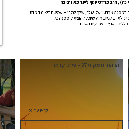
א כה)
/
הרב
מרדכי
יוסף
ליינר
מאיז
‘
ביצה
רות במסכת אבות, “שלי שלך, שלך שלך” – שמיטה היא נגד מדת
שיש לאדם קניין בארץ שיוכל להוציא לו ממנה כל
נכללים בארץ. ובשביעית האדם
סיכום פעילות ציבורית
סיכום
קראו עוד