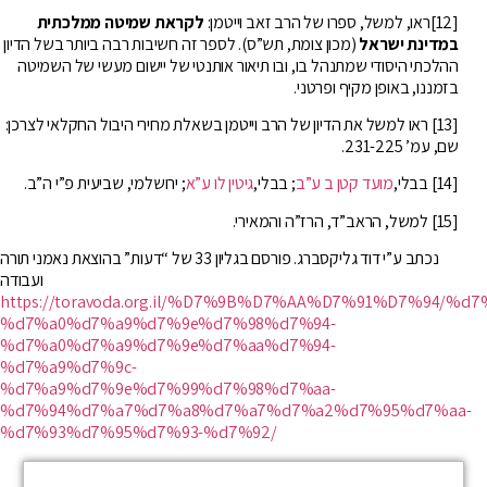
[12]ראו, למשל, ספרו של הרב זאב וייטמן:
לקראת שמיטה ממלכתית
במדינת ישראל
(מכון צומת, תש”ס). לספר זה חשיבות רבה ביותר בשל הדיון
ההלכתי היסודי שמתנהל בו, ובו תיאור אותנטי של יישום מעשי של השמיטה
בזמננו, באופן מקיף ופרטני.
[13] ראו למשל את הדיון של הרב וייטמן בשאלת מחירי היבול החקלאי לצרכן:
שם, עמ’ 231-225.
[14] בבלי,
מועד קטן ב ע”ב
; בבלי,
גיטין לו ע”א
; ירושלמי, שביעית פ”י ה”ב.
[15] למשל, הראב”ד, הרז”ה והמאירי.
נכתב ע”י דוד גליקסברג. פורסם בגליון 33 של “דעות” בהוצאת נאמני תורה
ועבודה
https://toravoda.org.il/%D7%9B%D7%AA%D7%91%D7%94/
%d7%a0%d7%a9%d7%9e%d7%98%d7%94-
%d7%a0%d7%a9%d7%9e%d7%aa%d7%94-
%d7%a9%d7%9c-
%d7%a9%d7%9e%d7%99%d7%98%d7%aa-
%d7%94%d7%a7%d7%a8%d7%a7%d7%a2%d7%95%d7%aa-
%d7%93%d7%95%d7%93-%d7%92/