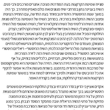
סוגיית שמיטת הקרקעות בעת המודרנית מציבה אתגרים מורכבים ורבי פנים.
השיח בעניינה נתון במרחבי שיח מגוונים ואת כולם מאפיין מתח רב. כך היה
במשך שנות ההיסטוריה היהודית ובמיוחד בעת החדשה, עם התחייה הציונית
ומיצוב ההוויה החקלאית במרכזה. במרחב השיח של השמיטה נכללות סוגיות
אחדות: השיח הרליגיוזי מול השיח החקלאי הריאלי; השיח האוטופי מול השיח
הקיומי-פונקציונלי; השיח האינדיווידואליסטי מול השיח הקהילתני; הצדק
החלוקתי המכיל את המתח בין בעלי ההון לבין ההון האנושי; השיח בין ההיבט
הנורמטיבי של ההלכה לבין ההיבט הפונקציונאלי או האינסטרומנטאלי (טעמי
המצוות); מעמדם של הדוקטרינה ההלכתית, הסמלים והריטואלים הדתיים
במציאות משתנה מול הריאליזם ההלכתי; השיח ההיסטורי– ריאליזם היסטורי
או שיכתוב היסטורי? בצמתים שונים היה השיח הזה לזירה המרכזית
בהתגוששות בין זרמים פוליטיים, חברתיים, כלכליים ותרבותיים, על אף
שמבחינות רבות אין היא הזירה הראויה. הזירה של השמיטה היא מיקרוקוסמוס
של מורכבות ההוויה היהודית בתזמננו. בשורות מעטות אלה אי אפשר להקיף
את כל ההיבטים של הסוגייה ולפיכך אתייחס למתח אחד במשטר שמיטת
הקרקעות והוא הצדק החלוקתי, וגם זאת בקצירת האומר.
אקדים ואציין כי הדיון בסדר החברתי ובצדק החלוקתי המאפיינים משטרים
היסטוריים נגוע בכך שהוא מתנהל במערכת מושגים שהורתם ולידתם מצויות
הרחק על ציר הזמן מהמשטר הנבחן ולעיתים מזומנות אין בפנינו תמונה
מדויקת של פרטי ההוויה הריאלית שבה מתפקד המוסד הנבחן. בכך נפגע
הדיון, שהרי עניין לנו בניתוח חד ופרטני של מציאות המורכבת מפאזל של