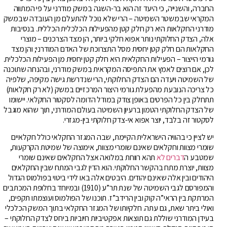
החברה, והשנייה, כי היעד זה הוא בר-השגה במשק מודרני על פי המתווה
המקראי שבמשטר השמיטה – הרי שלא נוכל להתעלם מן העובדה שבמשק
מודרני החקלאות היא רק חלק קטן מהפעילות הכלכלית הכללית. בנסיבות
אלה, הצדק החלוקתי נותר אפוא חלקי ביותר, הן מצד הצרכנים – מוצרי
החקלאות הם חלק קטן יחסית מסל התצרוכת של האדם המודרני; והן מצד
גורמי הייצור – הפעילות החקלאית היא חלק קטן יחסית מן הפעילות הכלכלית.
לכן, אם רוצים לאמץ את התפיסה המקראית במשק מודרני, ובהנחה שתוכנה
של השמיטה ויעדה הם הצדק החלוקתי, הרי שנדרשת גישה מקיפה, שלפיה
כל צריכה הנובעת מהפעלת גורמי היצור המרכזיים במשק (לא רק חקלאות)
תתחלק בין כל הפרטים באופן צודק במודל הדומה לסקטור החקלאי. יישומו
של הצדק החלוקתי הטמון ברעיון השמיטה בעולם המודרני, תוך שהוא מוגבל
לסקטור זה בלבד, יוצר אפוא אי-צדק חלוקתי בין-מגזרי.
יש לציין כי בהוויה הישראלית הקיימת, שבה המגזר החקלאי כולל חקלאיים
שומרי מצוות וחקלאים שאינם שומרי מצוות, אימוצה של שמיטת הקרקעות,
שמטבע
ה
דברים לא
תהא רווחת במלואה אצל החקלאים שאינם שומרי
מצוות, יוצרת מתח בהקשר החלוקתי. הוא הדין לגבי המתח שבין החקלאים
היהודים ובין אלה שאינם יהודים. היבטים אלה באו לידי ביטוי בפולמוס הגדול
והמפורסם לגבי השמיטה של שנת תר”ע (1910) ובמיוחד בחלופת המכתבים
המרתקת בין הראי”ה קוק ובין הרידב”ז. תוכנו של הפולמוס ועוצמתו תקפים,
ואולי ביתר שאת, גם עתה. חלקיותו של המגזר החקלאי בתוך המשק הכלכלי
בעידן המודרני שוללת גם תוצאות אפקטיביות חיוביות ביחס לצדק החלוקתי –