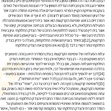
הן מבחינת הגדלת השוויון הטמון ביצירת מתחמי זמן שאינם יצרניים באמצעות
איסורי העבודה והן מבחינת הגדלת השוויון על ידי העצמת מעמדו של האדם
בעקבות שחיקת הקניין הפרטי. השגת יעדים אלה מחייבת תחולה רחבה יותר
של רעיון השמיטה (מוסד השבתון לדוגמה). לא זו אף זו: אחד המכשירים
המרכזיים בביצוע שמיטת הקרקעות הוא אוצר בית דין שבאמצעותו מתנהלת
הפעילות החקלאית, ולא באמצעות הבעלים. מבחינה אפקטיבית, קיומו של
אוצר בית דין מנטרל כמעט לחלוטין את ההיבט של הצדק החלוקתי. עיון בשיח
ההלכתי העכשווי – על מכלול היבטיו העובדתיים – בעניין אופן ביצוע שמיטת
הקרקעות,[12]ובמיוחד בעניין תוצאותיה החלוקתיות, מעלה כי הדיון בצדק
החלוקתי נותר רטורי בלבד.[13]הוא אינו מקדם את הצדק החלוקתי.
עלות הפעלתה של שמיטת הקרקעות בעידן המודרני היא גבוהה. משאבים
רבים מושקעים בה – הן בצד החקלאי והן בצד המסחרי. מבחינת הצדק
החלוקתי תועלתה מעטה, אם בכלל. מן הראוי לזכור את הגישה המרכזית
בהלכה המאמצת את תפיסתו של רבי, ולפיה שביעית בזמן הזה היא מדרבנן.
[14]לכך יש להוסיף זרם בלתי מבוטל בספרות ההלכתית – אמנם במיעוט –
הגורס כי אין כל חיוב, ולו גם מדרבנן (לכל היותר “מידת חסידות”),
[15]לשמיטת קרקעות בזמן הזה. לאור דברינו עד כה, “שפר” גורלה של
שמיטת הקרקעות, שמתנהל עליה שיח ציבורי והלכתי מאות רבות בשנים, וגם
עתה מושקעים משאבים רבים ומגוונים כדי לקיימה, ולו רק בצידה הפורמאלי,
למרות דלות השפעתה מבחינת הסדר החברתי והצדק החלוקתי בן זמננו. זאת
בהשוואה למצוות אחרות ששינויי התמורות והעיתים ביטלו את השפעתן על
הסדר החברתי והצדק החלוקתי עוד בתקופות קודמות יותר – כמו למשל, איסור