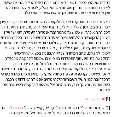
הריבית ושמיטת הכספים שאיבדו את חשיבותם בשיח הציבורי. גם אם אפשר
ליצור הבחנות הלכתיות בין מוסדות משפטיים אלה, לטעמי ההבחנות הללו
אינן מספקות מבחינה מהותית, והן נושאות אופי פורמאלי בלבד.
ריאליזם הלכתי המתמקד בצדק החלוקתי של משטר שמיטת הקרקעות בעידן
המודרני מציב סימן שאלה גדול לגבי השגת היעד הזה. מהבחינה הזאת, היתר
המכירה הוא פתרון שאינו שונה מהפרוזבול או מהיתר העסקה. הוא יוצר איזון
ראוי בין הדוקטרינה ההלכתית ובין הריאליה החברתית-כלכלית. הסדר החברתי
המודרני, הרואה בקידומו של הצדק החלוקתי את אחת מאושיותיו, יצר משטרים
חלוקתיים צודקים יותר, ואף יעילים יותר, משמיטת הקרקעות- למשל, משטרי
המיסוי למיניהם, ובהם המיסוי השלילי. התבוננות במציאות ההלכתית
והחקלאית בת ימינו, תוך התמקדות באופן שבו שמיטת הקרקעות מתפקדת
ובתוצאותיה הכלכליות והחברתיות, מחייבת לחדול מהרטוריקה הרבה
סביביעדי הצדק החלוקתי הטמונים בה. השגת יעדי הצדק החלוקתי באמצעות
משטר שמיטת הקרקעות, על פי המתווה המקראי, מחייבת שינוי מהותי בפרטי
ההסדר ובהיקפו. השיח הציבורי וההלכתי מחויב אפוא להתמודדות מורכבת,
קשה ואמיצה, ובעיקר כנה, עם מהותה של שמיטת הקרקעות בימינו ועם אופן
מימושה.
[1]
שמות כג, י-יא
.
[2] שם שם, יא. חז”ל דרשו את הציווי “בֶּחָרִישׁ וּבַקָּצִיר תִּשְׁבֹּת”
(
שמות לד כא
)
כציווי המתייחס לשמיטת קרקעות, אף על פי שפשוטו של מקרא מורה כי