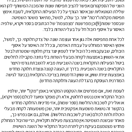
השני של הספקטרום אפשר להציב תפיסות שונות שהמכנה המשותף להן הוא
שלילת הטוטאליות שבאיסור הגורף על כל הפעילות החקלאית, לטובת אימוץ
תפיסות מקלות ו”רכות” יותר. כך עולה, למשל, מתיאור משטר השמיטה
שבספר שמות[9]וכן מפרשנות ‘מצמצמת’ של הכתובים בספר ויקרא, שלפיה
האיסור על איסוף היבול חל על בעלי השדות בלבד.
לכל אחת מתפיסות אלה גוון אחר ועוצמה שונה של צדק חלוקתי. כך, למשל,
אימוץ האיסור המוחלט על עבודת האדמה, ובכלל זה האיסור על איסוף
היבולים, שבעקבותיו כל היבול יורד לטמיון יוצר צדק חלוקתי שמטרתו לבטל
את אי-השוויון באמצעות לקיחה מבעלי השדות בלי נתינה מקבילה לחלשים.
ביטול הפעילות החקלאית בשנה השביעית מביא להשבתת גורמי הייצור
החקלאיים בשנה השביעית. בדרך זו, העוגה קטנה ונוצרת חלוקה מחדש
באמצעות יצירת שוויון, או שוויון הזדמנויות בצריכה החקלאית (בניגוד לגישה
המודרנית העוסקת בהגדלת העוגה וחלוקתה מחדש).
לעומת זאת, אם מפרשים את הטקסט המקראי באופן “מקל” יותר, שלפיו
היבול החקלאי אינו ננטש לחלוטין, אלא רק מופקר ומיועד לכולם (ספר ויקרא),
או אולי רק לשכבות החלשות (ספר שמות), אזי מדיניות החלוקה מחדש
בהקשר זה נושאת משמעות אפקטיבית יותר, שכן משמעותה לקחת מבעלי
היכולת ולתת לכולם (או רק לשכבות החלשות). ואולם, גם אם נפרש כך,
מאחר שבשנת השמיטה אין מתבצעת פעילות חקלאית, הרי שהיבול המחולק
מחדש מצטמצם בעיקרו רק ליתרת היבול החקלאי של השנה השישית