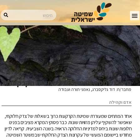
האם נשמטה נשמתה של שמיטת הקרקעות?
מחבר/ת: דוד גליקסברג, נאמני תורה ועבודה
אדם וקהילה
אחד המתחים שמעוררת שמיטת הקרקעות כרוך בשאלות של צדק חלוקתי,
שאפשר להשקיף עליהן מזוויות שונות. כבר פסוקי המקרא מציבים בפנינו
חלופות שונות ביחס למדיניות החלוקה הראויה בשנה השביעית. קריאה לדיון
מחודש ביישומם המעשי של עקרונות הצדק החלוקתי שבמשטר השמיטה.