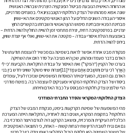
מוגדרים, ולא רק בתור גורם יצרני גרידא (עבודה). מהותה של הגדלת החירות
או הרווחה האישית הנובעת מביטול הפונקציה היצרנית שבהוויה האנושית
שונה אפוא ממהותו של הצדק החלוקתי הקונבנציונאלי. במונחים מודרניים,
איסורי העבודה השונים החלים על ההון האנושי מקטינים את האי-שוויון
מבחינת הפנאי ומבחינת מימוש ההון האנושי והשבחתו בהקשרים החוץ
יצרניים. בפרספקטיבה דתית, יצירת מתחמי זמן להוויית החולין ולהוויה הדתית –
באמצעות הטלת איסורי עבודה – מקטינה את האי-שוויון, ואולי אף יוצרת שוויון,
ביחס להוויה הדתית.
מנקודת מבט אחרת אפשר לראות בשמיטה גם מכשיר להעצמת תודעתו של
האדם בדבר מעמדו ומהותו, שכן היא מציבה על סדר היום את השחיקה
בערכו של הקניין (“הפקר”) ואת האיסור על עבודת החקלאות. הקביעוֹת ‘כִּי לִי
הָאָרֶץ’ ו’כִּי גֵרִים וְתוֹשָׁבִים אַתֶּם עִמָּדִי'[11]יוצרות שיווי משקל שוויוני חדש בין בני
האדם. גם השבת, המועדים ויתר המוסדות המשפטיים שנזכרו לעיל, עומדים
ביסודו של הצדק החלוקתי המקראי ומעניקים לו עוצמה רבה. במינוח מודרני
הרי שלפנינו צדק חלוקתי המבוסס על כבוד האדם וחירותו.
הצדק החלוקתי המקראי והסדר החברתי המודרני
מהי המשמעות של שמיטת הקרקעות בימינו, מנקודת המבט של הצדק
החלוקתי? בתקופת המקרא, ושנים רבות לאחריה, החקלאות הייתה המערכת
הכלכלית העיקרית והמרכזית, ומשאב הקרקע היה לגורם הייצור המרכזי בה.
גם אם נניח לטובת הדיון שתי הנחות קשות – האחת, כי התוצאה האפקטיבית
של משטר השמיטה היא חלוקת היבול החקלאי באופן צודק בין כל פרטי