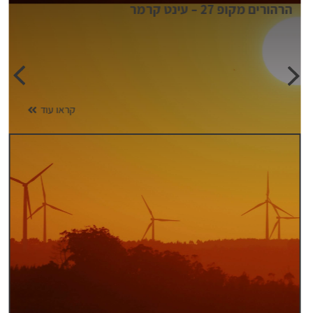
הרהורים מקופ 27 – עינט קרמר
קראו עוד