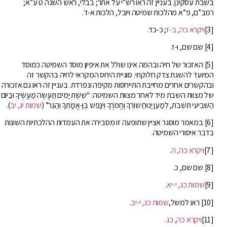
בשבת עסקינן. בעניין זה ראו רש”י על אתר; בבלי, ראש השנה ט ע”א;
רמב”ם, פ”א מהלכות שמיטה ויובל, הלכות א-ד.
[3]
ויקרא כה, ב-ז
; כ-כד.
[4] שם שם, ו-ז.
[5] האזכור של חיה ובהמה אינו שולל את איפיון מוסד השמיטה כמוסד
המיועד להשגת צדק חלוקתי. סוגיית היחס המקראי לחיה בהקשר זה
ובהקשרים אחרים מחייבת התייחסות מקיפה ונפרדת. בעניין זה ראו גם אזכורה
של מצוות השבת מיד לאחר מצוות השמיטה: “שֵׁשֶׁת יָמִים תַּעֲשֶׂה מַעֲשֶׂיךָ וּבַיּוֹם
הַשְּׁבִיעִי תִּשְׁבֹּת, לְמַעַן יָנוּחַ שׁוֹרְךָ וַחֲמֹרֶךָ וְיִנָּפֵשׁ בֶּן-אֲמָתְךָ וְהַגֵּר”
(
שמות יג, יב
).
[6] במאמר מוסגר אציין שתופעה זו מסבירה את העמדות ההלכתיות השונות
בדבר איסורי השמיטה.
[7]
ויקרא כה, ה
.
[8] שם שם, כ.
[9]
שמות כג, י-יא
.
[10] ראו למשל,
שמות כג, י-יב
.
[11]
ויקרא כה, כג
.