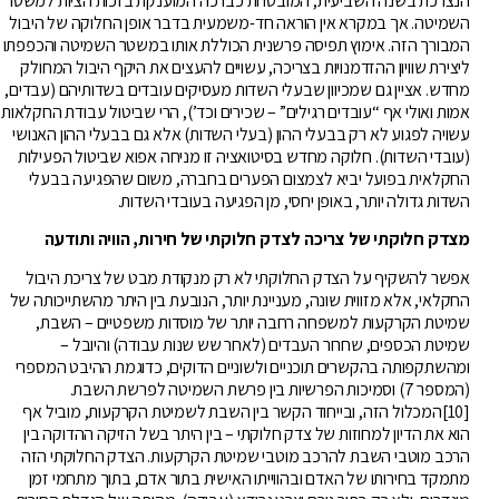
הנצרכת בשנה השביעית, המובטחת כברכה המוענקת בזכות הציות למשטר
השמיטה. אך במקרא אין הוראה חד-משמעית בדבר אופן החלוקה של היבול
המבורך הזה. אימוץ תפיסה פרשנית הכוללת אותו במשטר השמיטה והכפפתו
ליצירת שוויון ההזדמנויות בצריכה, עשויים להעצים את היקף היבול המחולק
מחדש. אציין גם שמכיוון שבעלי השדות מעסיקים עובדים בשדותיהם (עבדים,
אמות ואולי אף “עובדים רגילים” – שכירים וכד’), הרי שביטול עבודת החקלאות
עשויה לפגוע לא רק בבעלי ההון (בעלי השדות) אלא גם בבעלי ההון האנושי
(עובדי השדות). חלוקה מחדש בסיטואציה זו מניחה אפוא שביטול הפעילות
החקלאית בפועל יביא לצמצום הפערים בחברה, משום שהפגיעה בבעלי
השדות גדולה יותר, באופן יחסי, מן הפגיעה בעובדי השדות.
מצדק חלוקתי של צריכה לצדק חלוקתי של חירות, הוויה ותודעה
אפשר להשקיף על הצדק החלוקתי לא רק מנקודת מבט של צריכת היבול
החקלאי, אלא מזווית שונה, מעניינת יותר, הנובעת בין היתר מהשתייכותה של
שמיטת הקרקעות למשפחה רחבה יותר של מוסדות משפטיים – השבת,
שמיטת הכספים, שחרור העבדים (לאחר שש שנות עבודה) והיובל –
ומהשתקפותה בהקשרים תוכניים ולשוניים הדוקים, כדוגמת ההיבט המספרי
(המספר 7) וסמיכות הפרשיות בין פרשת השמיטה לפרשת השבת.
[10]המכלול הזה, ובייחוד הקשר בין השבת לשמיטת הקרקעות, מוביל אף
הוא את הדיון למחוזות של צדק חלוקתי – בין היתר בשל הזיקה ההדוקה בין
הרכב מוטבי השבת להרכב מוטבי שמיטת הקרקעות. הצדק החלוקתי הזה
מתמקד בחירותו של האדם ובהווייתו האישית בתור אדם, בתוך מתחמי זמן