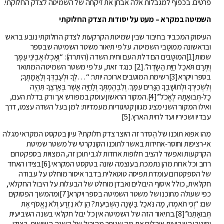
פרטים. בכפוף למגבלות אלה אבחן את זיקתה של השמיטה לצדק החלוקתי.
השמיטה במקרא – מעט על יסודות הצדק החלוקתי
העיסוק המכביר בחיבור שבין שמיטת הקרקעות לצדק החלוקתי נובע בראש
ובראשונה ממוּטָבי השמיטה. על פי תיאור משטר השמיטה שבספר
שמות[1]המוּטָבים הם דלת העם וחית השדה (היתרה): “וְאָכְלוּ אֶבְיֹנֵי עַמֶּך
וְיִתְרָם תֹּאכַל חַיַּת הַשָּׂדֶה”.[2] כנגד זאת, על פי משטר השמיטה המתואר
בספר ויקרא[3]רשימת המוטבים ארוכה יותר: “…לְךָ וּלְעַבְדְּךָ וְלַאֲמָתֶךָ;
וְלִשְׂכִירְךָ וּלְתוֹשָׁבְךָ הַגָּרִים עִמָּךְ. וְלִבְהֶמְתְּךָ וְלַחַיָּה אֲשֶׁר בְּאַרְצֶךָ תִּהְיֶה
כָל-תְּבוּאָתָהּ לֶאֱכֹל”[4].המקור הראשון עוסק במפורש אך ורק בדלת העם,
ואילו המקור השני מציג מגוון קטיגוריות מעמדיות: למן בעל השדה עצמו, דרך
עבדיו ושכיריו ועד לחית הארץ.[5]
מהו אפוא תוכנו של הֶסדר זה היוצר צדק חלוקתי? עיון בטקסט המקראי מגלה
אי-רציפות וחוסר-אחידות באשר לתוכנו הקונקרטי של משטר שמיטת
הקרקעות ואפשר להציב חלופות אחדות לגבי תוכן זה, המצויות בספקטרום
רחב וכל אחת מהן נתמכת בעוצמה שונה בטקסט המקראי.[6]בצידו האחד
של הספקטרום עומדת תפיסה טוטאלית בדבר איסור מוחלט על עבודה
חקלאית, כולל איסוף היבולים ואבדן מוחלט של הבעלות על היבול החקלאי,
כפי שעולה מתוכנו של משטר השמיטה בספר ויקרא[7]ומהמשך הפסוקים
שם: “וְכִי תֹאמְרוּ, מַה נֹּאכַל בַּשָּׁנָה הַשְּׁבִיעִת? הֵן לֹא נִזְרָע וְלֹא נֶאֱסֹף אֶת
תְּבוּאָתֵנוּ”[8].בתיאור הזה של השמיטה אין כל יבול חקלאי בשנה השביעית
ומוטבי השביעית אוכלים את מה שנותר מהיבול של השנה השישית. בצידו